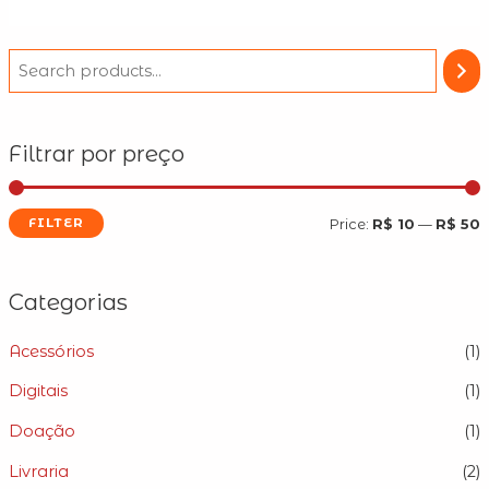
5
Filtrar por preço
FILTER
Price:
R$ 10
—
R$ 50
Categorias
Acessórios
(1)
Digitais
(1)
Doação
(1)
Livraria
(2)