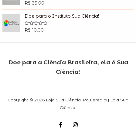
o
R$
35,00
R
u
a
t
t
o
e
Doe para o Instituto Sua Ciência!
f
d
5
0
o
R$
10,00
R
u
a
t
t
o
e
f
d
5
0
o
u
Doe para a Ciência Brasileira, ela é Sua
t
o
Ciência!
f
5
Copyright © 2026 Loja Sua Ciência. Powered by Loja Sua
Ciência.