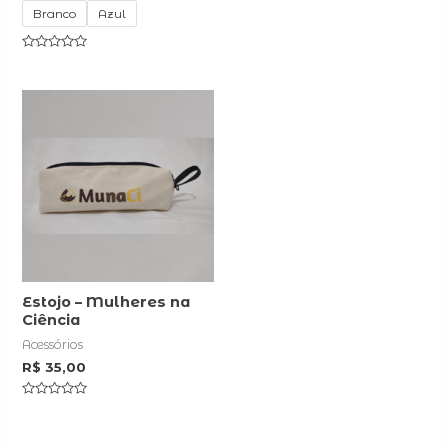
5
Branco
Azul
Rated
0
out
of
5
Estojo – Mulheres na
Ciência
Acessórios
R$
35,00
Rated
0
out
of