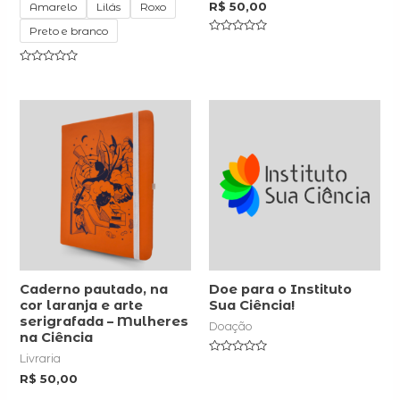
R$
50,00
Amarelo
Lilás
Roxo
Preto e branco
Rated
0
out
Rated
of
0
5
out
of
5
Caderno pautado, na
Doe para o Instituto
cor laranja e arte
Sua Ciência!
serigrafada – Mulheres
Doação
na Ciência
Livraria
Rated
0
R$
50,00
out
of