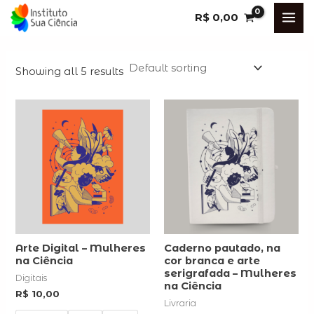
Ir
MA
R$
0,00
para
i
ME
o
n
x
conteúdo
Showing all 5 results
r
r
i
i
c
c
e
e
Arte Digital – Mulheres
Caderno pautado, na
na Ciência
cor branca e arte
serigrafada – Mulheres
Digitais
na Ciência
R$
10,00
Livraria