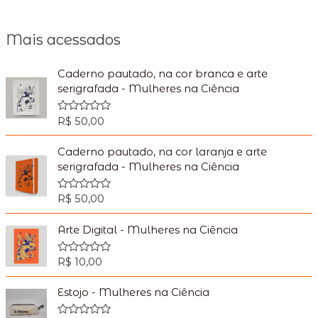
Mais acessados
Caderno pautado, na cor branca e arte
serigrafada - Mulheres na Ciência
R$
50,00
R
a
t
e
Caderno pautado, na cor laranja e arte
d
serigrafada - Mulheres na Ciência
0
o
u
R$
50,00
R
t
a
o
t
f
e
Arte Digital - Mulheres na Ciência
5
d
0
o
R$
10,00
R
u
a
t
t
o
e
Estojo - Mulheres na Ciência
f
d
5
0