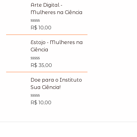
e
Arte Digital -
d
Mulheres na Ciência
0
o
u
R
R$
10,00
t
a
o
t
f
e
Estojo - Mulheres na
5
d
Ciência
0
o
u
R
R$
35,00
t
a
o
t
f
e
Doe para o Instituto
5
d
Sua Ciência!
0
o
u
R
R$
10,00
t
a
o
t
f
e
5
d
0
o
u