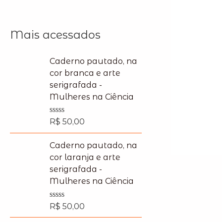
Mais acessados
Caderno pautado, na
cor branca e arte
serigrafada -
Mulheres na Ciência
R
R$
50,00
a
t
e
Caderno pautado, na
d
cor laranja e arte
0
o
serigrafada -
u
Mulheres na Ciência
t
o
f
R
R$
50,00
5
a
t