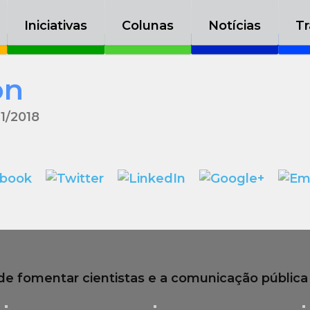
Iniciativas
Colunas
Notícias
Tr
Iniciativas
Colunas
Notícias
Tr
on
11/2018
de fomentar cientistas e a comunicação pública d