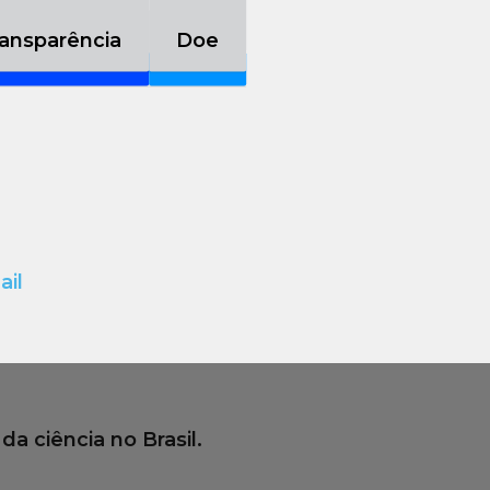
ansparência
Doe
ansparência
Doe
a ciência no Brasil.