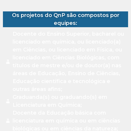
Os projetos do QnP são compostos por
equipes:
Docente do Ensino Superior, bacharel ou
licenciado em química, ou licenciado(a)
em Ciências, ou licenciado em Física, ou
licenciado em Ciências Biológicas, com
títulos de mestre e/ou de doutor(a) nas
áreas de Educação, Ensino de Ciências,
Educação científica e tecnológica e
outras áreas afins;
Graduanda(s) ou graduando(s) em
Licenciatura em Química;
Docente da Educação básica com
licenciatura em química ou em ciências
biológicas ou em ciências da natureza;