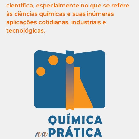
científica, especialmente no que se refere
às ciências químicas e suas inúmeras
aplicações cotidianas, industriais e
tecnológicas.